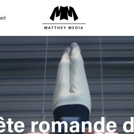
act
ête romande d